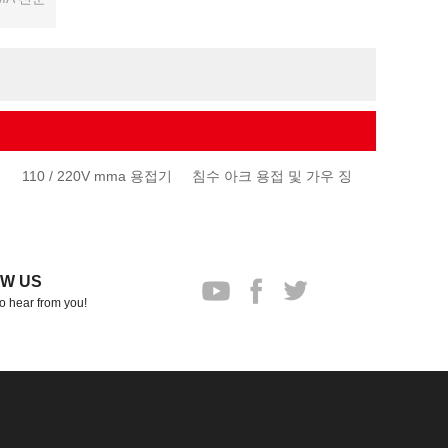
기
110 / 220V mma 용접기
침수 아크 용접 및 가우 징
W US
o hear from you!