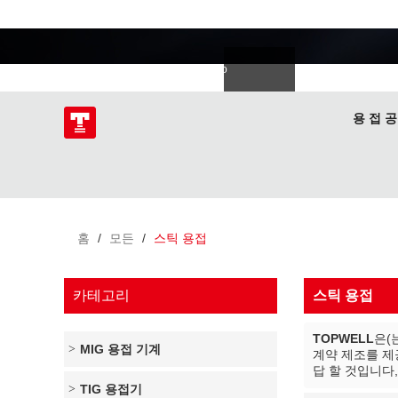
용접 전문가
語
한국의
Deutsch
Español
Italiano
donesia
Polski
ไทย
Tiếng Việt
용 접 공
홈
/
모든
/
스틱 용접
카테고리
스틱 용접
TOPWELL
은(
MIG 용접 기계
계약 제조를 제
답 할 것입니다
TIG 용접기