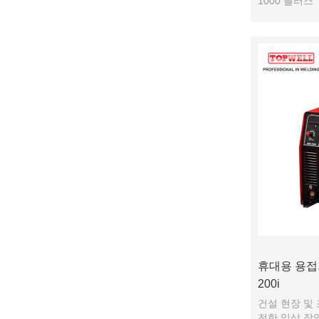
1000 플러스
휴대용 용접기
200i
건설 현장 및
전한 일상 작