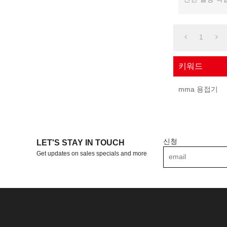
기계 ...
1
키워드
mma 용접기
신청
LET'S STAY IN TOUCH
Get updates on sales specials and more