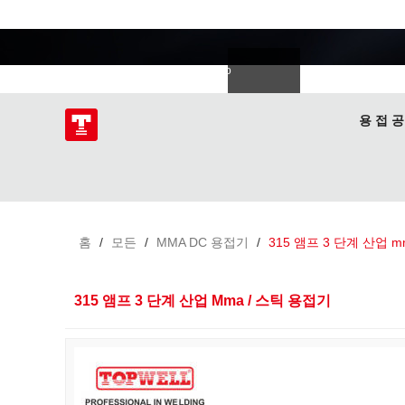
용접 전문가
語
한국의
Deutsch
Español
Italiano
donesia
Polski
ไทย
Tiếng Việt
용 접 공
홈
/
모든
/
MMA DC 용접기
/
315 앰프 3 단계 산업 m
315 앰프 3 단계 산업 Mma / 스틱 용접기