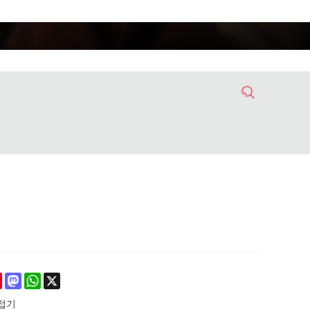
ebook
Pinterest
Mastodon
WhatsApp
X
용접기