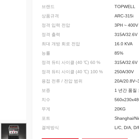
브랜드
TOPWELL
상품규격
ARC-315i
정격 입력 전압
3PH ~ 400V
정격 출력
315A/32.6V
최대 개방 회로 전압
16.0 KVA
능률
85%
정격 듀티 사이클 (40 ℃) 60 %
315A/32.6V
정격 듀티 사이클 (40 ℃) 100 %
250A/30V
용접 전류 / 전압 범위
20A/20.8V~
보증
1 년간 품질
치수
560x230x4
무게
20KG
포트
Shanghai/N
결제방식
L/C, D/A, D