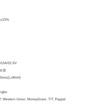
 ±15%
315A/32.6V
 보증
80mm(LxWxH)
ingbo
/P, Western Union, MoneyGram, T/T, Paypal