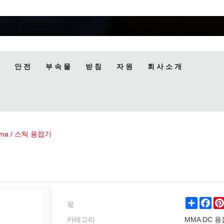
안 전
부 속 물
받 침
자 원
회 사 소 개
ma / 스틱 용접기
몫
Share
Fac
카테고리
MMA DC 