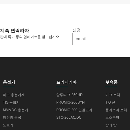
신청
계속 연락하자
판매 특가 등의 업데이트를 받으십시오.
용접기
프리페리아
부속품
미그 용접기계
알루티그-250HD
미그 토치
TIG 용접기
PROMIG-200SYN
TIG 신
MMA DC 용접기
PROMIG-200 연결고리
플라스마 토치
당신의 목록
STC-205AC/DC
보호구역
노트기
밤과 밤