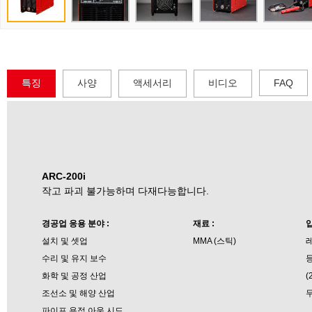
특징
사양
액세서리
비디오
FAQ
ARC-200i
작고 파괴 불가능하며 다재다능합니다.
경공업 응용 분야 :
재료 :
입
설치 및 셋업
MMA (스틱)
레
수리 및 유지 보수
등
화학 및 공정 산업
(
조선소 및 해양 산업
무
파이프 용접
아웃
시드