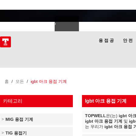
용접 전문가
Deutsch
Español
Italiano
lski
ไทย
Tiếng Việt
용 접 공
안 전
홈
/
모든
/
igbt 아크 용접 기계
카테고리
Igbt 아크 용접 기계
TOPWELL
은(는)
igbt 아
MIG 용접 기계
igbt 아크 용접 기계
및
ig
는 우리가
igbt 아크 용접
TIG 용접기