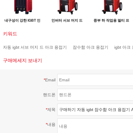
내구성이 강한 IGBT 인
인버터 서브 머지 드
중부 하 작업용 멀티 프
버터 1000 수중 아크 용
ARC 용접기 ARC-
로세스 전원 ARC-
키워드
접기 ARC-1000Plus
800Plus
600Plus
자동 igbt 서브 머지 드 아크 용접기
잠수함 아크 용접기
igbt 아
구매메세지 보내기
*
Email
핸드폰
*
제목
*
내용