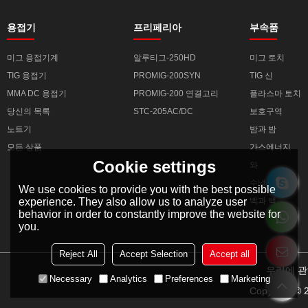
용접기
프리페리아
부속품
미그 용접기계
알루티그-250HD
미그 토치
TIG 용접기
PROMIG-200SYN
TIG 신
MMA DC 용접기
PROMIG-200 연결고리
플라스마 토치
당신의 목록
STC-205AC/DC
보호구역
노트기
밤과 밤
모든 상품
가스에너지
Cookie settings
와
수냉
We use cookies to provide you with the best possible
experience. They also allow us to analyze user
백과 백
behavior in order to constantly improve the website for
you.
Reject All
Accept Selection
Accept all
우리에 
Necessary
Analytics
Preferences
Marketing
Copyright ©