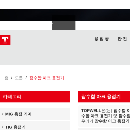
용접 전문가
Deutsch
Español
Italiano
lski
ไทย
Tiếng Việt
용 접 공
안 전
홈
/
모든
/
잠수함 아크 용접기
카테고리
잠수함 아크 용접기
TOPWELL
은(는)
잠수함 
MIG 용접 기계
수함 아크 용접기
및
잠수함
우리가
잠수함 아크 용접기
TIG 용접기