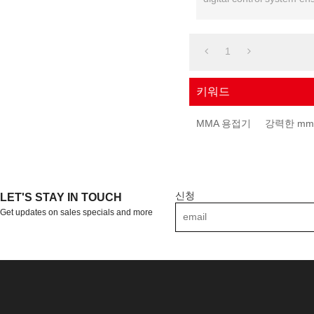
providing problem-free we
1
키워드
MMA 용접기
강력한 mm
신청
LET'S STAY IN TOUCH
Get updates on sales specials and more