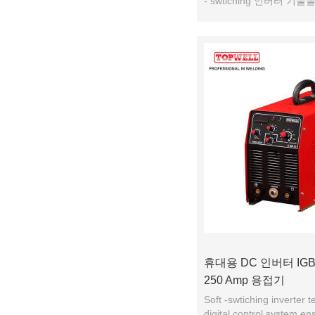
- swtiching 인버터 기
performance.It에 약간의
휴대용 DC 인버터 IGBT
250 Amp 용접기
Soft -swtiching inverter 
digital control system en