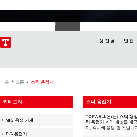
용접 전문가
Deutsch
Español
Italiano
lski
ไทย
Tiếng Việt
용 접 공
안 전
홈
/
모든
/
스틱 용접기
카테고리
스틱 용접기
TOPWELL
은(는)
스틱 용
MIG 용접 기계
틱 용접기
계약 제조를 제
다, 적시에 응답 할 것입니
TIG 용접기