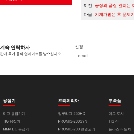
이전
공장의 품질 관리는 
다음
기계가받은 후 문제
신청
계속 연락하자
판매 특가 등의 업데이트를 받으십시오.
용접기
프리페리아
부속품
미그 용접기계
알루티그-250HD
미그 토치
TIG 용접기
PROMIG-200SYN
TIG 신
MMA DC 용접기
PROMIG-200 연결고리
플라스마 토치