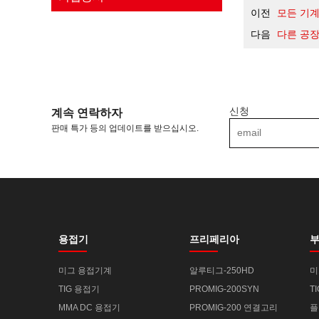
이전
모든 기계
다음
다른 공장
신청
계속 연락하자
판매 특가 등의 업데이트를 받으십시오.
용접기
프리페리아
미그 용접기계
알루티그-250HD
미
TIG 용접기
PROMIG-200SYN
T
MMA DC 용접기
PROMIG-200 연결고리
플