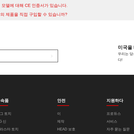
 모델에 대해 CE 인증서가 있습니다.
의 제품을 직접 구입할 수 있습니까?
미국을 
우리는 당
다!
부속품
안전
지원하다
그 토치
이
프로듀스
IG 신
제작
서비스
라스마 토치
HEAD 보호
자주 묻는 질문