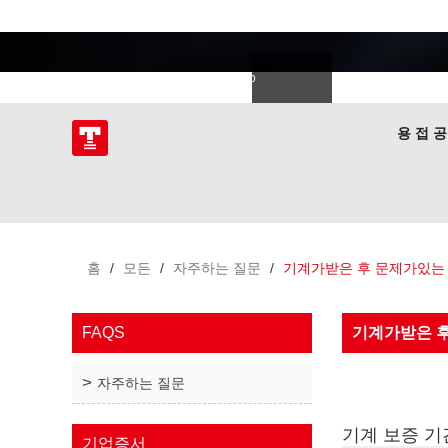
용접 전문가
語
한국의
Deutsch
Español
Italiano
donesia
Polski
ไทย
Tiếng Việt
용 접 공
홈
/
모든
/
자주하는 질문
/
기계가받은 후 문제가있는
FAQS
기계가받은 
자주하는 질문
기계 보증 기
기업증서