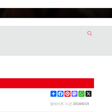
Share
Facebook
Pinterest
Mastodon
WhatsApp
X
업데이트 시간:
2018/6/19