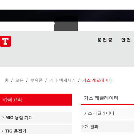
용접 전문가
Deutsch
Español
Italiano
lski
ไทย
Tiếng Việt
용 접 공
안 전
홈
/
모든
/
부속품
/
기타 액세서리
/
가스 레귤레이터
가스 레귤레이터
카테고리
가스 레귤레이터
MIG 용접 기계
2개 결과
쇼케이스
TIG 용접기