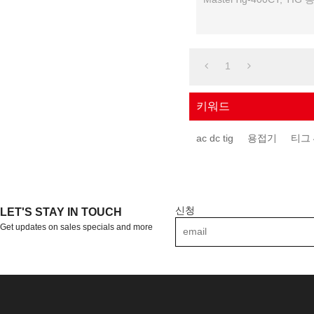
1
키워드
ac dc tig
용접기
티그 
신청
LET'S STAY IN TOUCH
Get updates on sales specials and more