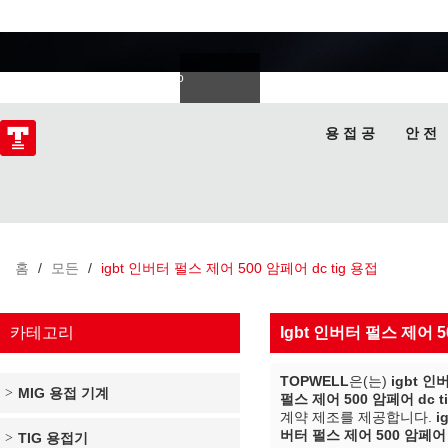
용접 전문가
Deutsch
Español
Italiano
lski
ไทย
Tiếng Việt
용 접 공
안 전
홈
/
모든
/
igbt 인버터 펄스 제어 500 암페어 dc tig 용접
카테고리
Igbt 인버터 펄스 제어 5
TOPWELL
은(는)
igbt 인
MIG 용접 기계
펄스 제어 500 암페어 dc t
계약 제조를 제공합니다.
i
버터 펄스 제어 500 암페어 d
TIG 용접기