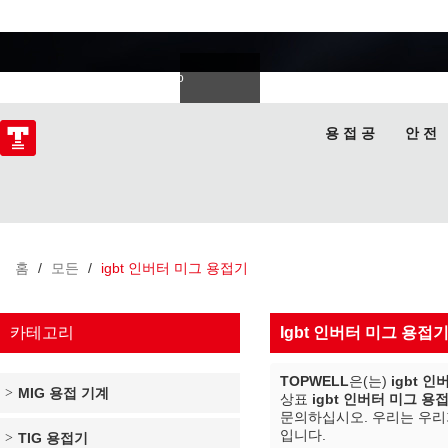
용접 전문가
Deutsch
Español
Italiano
lski
ไทย
Tiếng Việt
용 접 공
안 전
홈
/
모든
/
igbt 인버터 미그 용접기
카테고리
Igbt 인버터 미그 용접
TOPWELL
은(는)
igbt 
MIG 용접 기계
상표
igbt 인버터 미그 용
문의하십시오. 우리는 우
입니다.
TIG 용접기