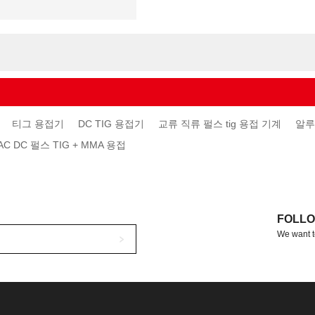
티그 용접기
DC TIG 용접기
교류 직류 펄스 tig 용접 기계
알루
 DC 펄스 TIG + MMA 용접
FOLLO
We want t