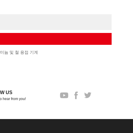
미늄 및 철 용접 기계
W US
o hear from you!