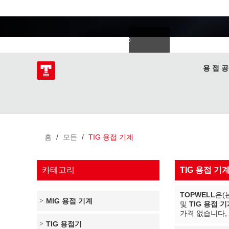
용접 전문가
語
한국의
Deutsch
Español
Italiano
donesia
Polski
ไทย
Tiếng Việt
용 접 공
홈
/
모든
/
TIG 용접 기계
카테고리
TIG 용접 기
TOPWELL
은(
MIG 용접 기계
및
TIG 용접 
가격 없습니다,
TIG 용접기