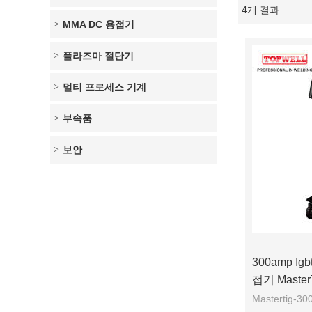
4개 결과
쇼케이스
MMA DC 용접기
플라즈마 절단기
멀티 프로세스 기계
부속품
보안
300amp Ig
접기 MasterT
Mastertig-