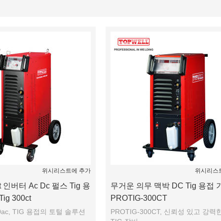
명부
위시리스트에 추가
위시리스
bt 인버터 Ac Dc 펄스 Tig 용
무거운 의무 맥박 DC Tig 용접 
ig 300ct
PROTIG-300CT
300ac, TIG 용접의 토털 솔루션
PROTIG-300CT, 신뢰성 있고 강력한