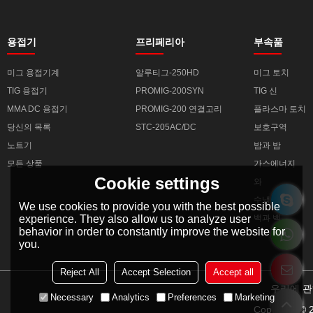
용접기
프리페리아
부속품
미그 용접기계
알루티그-250HD
미그 토치
TIG 용접기
PROMIG-200SYN
TIG 신
MMA DC 용접기
PROMIG-200 연결고리
플라스마 토치
당신의 목록
STC-205AC/DC
보호구역
노트기
밤과 밤
모든 상품
가스에너지
Cookie settings
와
수냉
We use cookies to provide you with the best possible
experience. They also allow us to analyze user
백과 백
behavior in order to constantly improve the website for
you.
Reject All
Accept Selection
Accept all
우리에 
Necessary
Analytics
Preferences
Marketing
Copyright ©