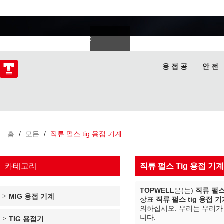
용접 전문가
Deutsch
Español
Italiano
lski
ไทย
Tiếng Việt
용 접 공
안 전
홈
/
모든
/
직류 펄스 tig 용접 기계
카테고리
직류 펄스 Tig 용접 기계
TOPWELL
은(는)
직류 펄스
MIG 용접 기계
상표
직류 펄스 tig 용접 
의하십시오. 우리는 우리
니다.
TIG 용접기