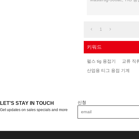
1
키워드
펄스 tig 용접기
교류 직류
산업용 티그 용접 기계
신청
LET'S STAY IN TOUCH
Get updates on sales specials and more