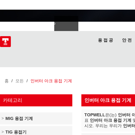
용접 전문가
Deutsch
Español
Italiano
lski
ไทย
Tiếng Việt
용 접 공
안 전
홈
/
모든
/
인버터 아크 용접 기계
카테고리
인버터 아크 용접 기계
TOPWELL
은(는)
인버터 
MIG 용접 기계
표
인버터 아크 용접 기계
시오. 우리는 우리가
인버터
TIG 용접기