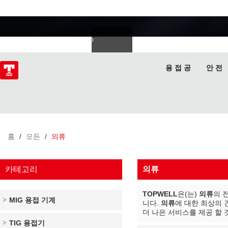
용접 전문가
Deutsch
Español
Italiano
lski
ไทย
Tiếng Việt
용 접 공
안 전
홈
/
모든
/
의류
카테고리
의류
TOPWELL
은(는)
의류
의 
MIG 용접 기계
니다.
의류
에 대한 최상의
더 나은 서비스를 제공 할 
TIG 용접기