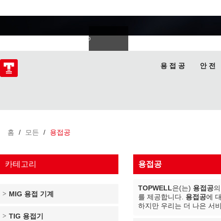
용접 전문가
Deutsch
Español
Italiano
lski
ไทย
Tiếng Việt
용 접 공
안 전
홈
/
모든
/
용접공
카테고리
용접공
TOPWELL
은(는)
용접공
의
MIG 용접 기계
를 제공합니다.
용접공
에 
하지만 우리는 더 나은 서비
TIG 용접기