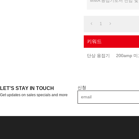
MMA 용접기로서 전압 및
자 제어가 가능합니다 .....
1
키워드
단상 용접기
200amp 
신청
LET'S STAY IN TOUCH
Get updates on sales specials and more