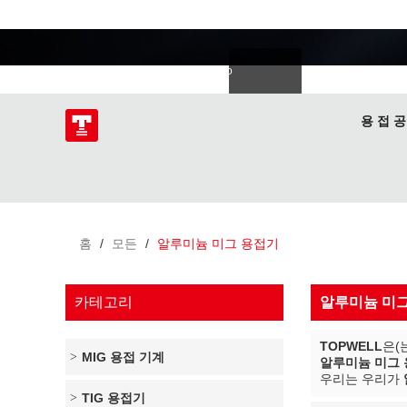
용접 전문가
語
한국의
Deutsch
Español
Italiano
donesia
Polski
ไทย
Tiếng Việt
용 접 공
홈
/
모든
/
알루미늄 미그 용접기
카테고리
알루미늄 미
TOPWELL
은(
MIG 용접 기계
알루미늄 미그
우리는 우리가
TIG 용접기