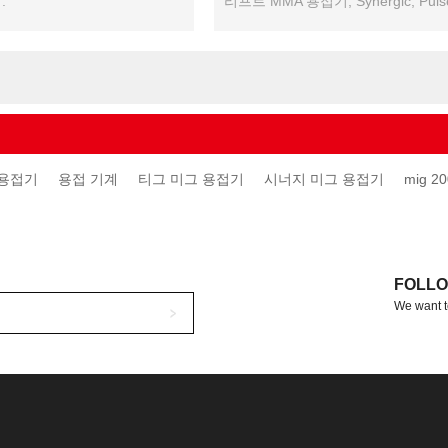
.
리프트 MMA 용접기, Synergic, Pul
다.
 용접기
용접 기계
티그 미그 용접기
시너지 미그 용접기
mig 20
FOLLO
We want t