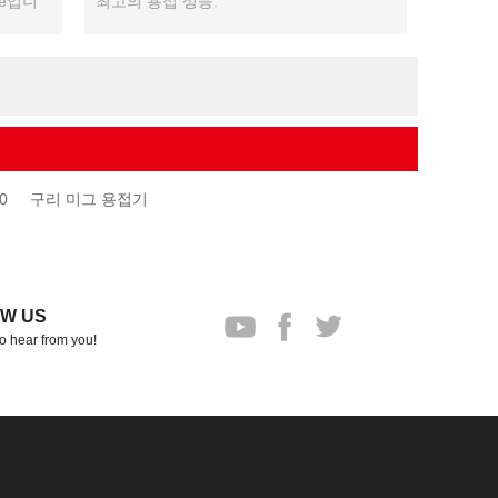
se입니
최고의 용접 성능.
0
구리 미그 용접기
W US
o hear from you!