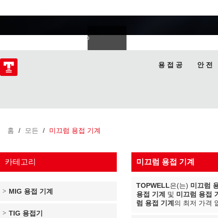
용접 전문가
Deutsch
Español
Italiano
lski
ไทย
Tiếng Việt
용 접 공
안 전
홈
/
모든
/
미끄럼 용접 기계
카테고리
미끄럼 용접 기계
TOPWELL
은(는)
미끄럼 
MIG 용접 기계
용접 기계
및
미끄럼 용접 
럼 용접 기계
의 최저 가격 
TIG 용접기