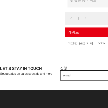
및 높은 증착 속도.
1
키워드
미끄럼 용접 기계
500a 
신청
LET'S STAY IN TOUCH
Get updates on sales specials and more