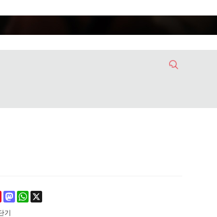
ebook
Pinterest
Mastodon
WhatsApp
X
단기