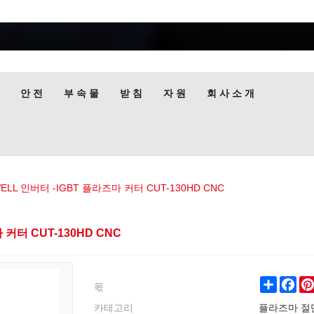
안 전
부 속 물
받 침
자 원
회 사 소 개
LL 인버터 -IGBT 플라즈마 커터 CUT-130HD CNC
커터 CUT-130HD CNC
몫
Share
Fac
카테고리
플라즈마 절