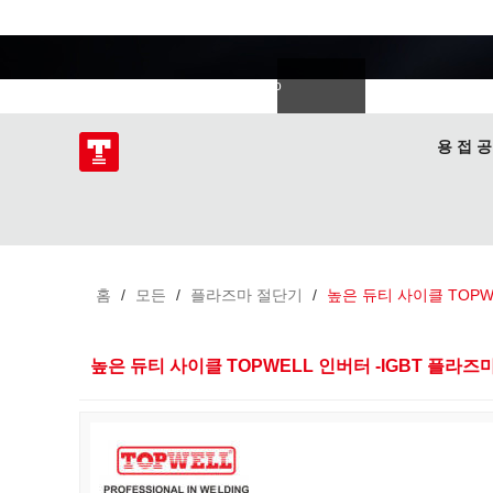
용접 전문가
語
한국의
Deutsch
Español
Italiano
donesia
Polski
ไทย
Tiếng Việt
용 접 공
홈
/
모든
/
플라즈마 절단기
/
높은 듀티 사이클 TOPWE
높은 듀티 사이클 TOPWELL 인버터 -IGBT 플라즈마 