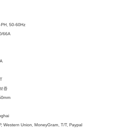
-PH, 50-60Hz
0/66A
A
BT
 보증
50mm
nghai
/P, Western Union, MoneyGram, T/T, Paypal