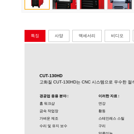
특징
사양
액세서리
비디오
CUT-130HD
고화질 CUT-130HD는 CNC 시스템으로 우수한 
경공업 응용 분야 :
이러한 자료 :
홈 워크샵
연강
금속 작업장
황동
가벼운 제조
스테인레스 스틸
수리 및 유지 보수
구리
알루미늄