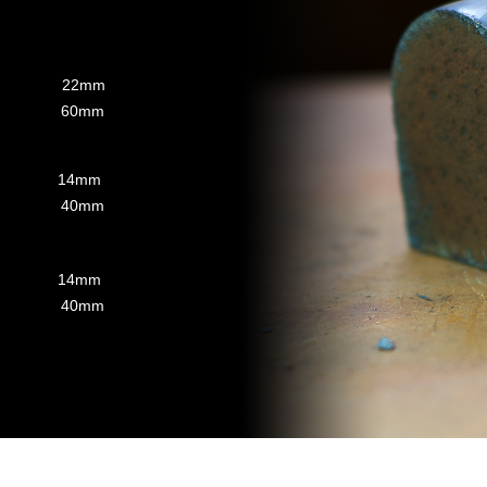
22mm
60mm
14mm
40mm
14mm
40mm