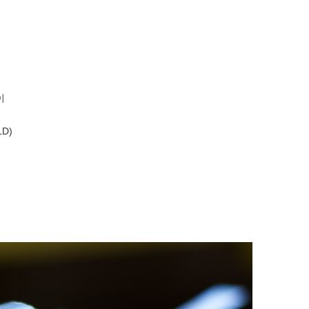
이
LD)