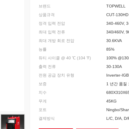
브랜드
TOPWELL
상품규격
CUT-130HD
정격 입력 전압
340-460V, 3
최대 입력 전류
340/460V, 9
최대 개방 회로 전압
30.6KVA
능률
85%
듀티 사이클 @ 40 ℃ (104 ℉)
100% @130
출력 전류
30-130A
전원 공급 장치 유형
Inverter-IG
보증
1 년간 품질
치수
680X310X6
무게
45KG
포트
Ningbo/Sha
결제방식
L/C, D/A, D