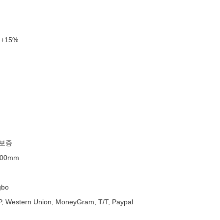
 +15%
 보증
400mm
gbo
/P, Western Union, MoneyGram, T/T, Paypal