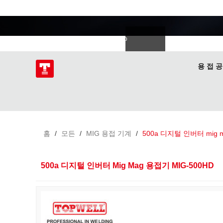
용접 전문가
語
한국의
Deutsch
Español
Italiano
donesia
Polski
ไทย
Tiếng Việt
용 접 공
홈
/
모든
/
MIG 용접 기계
/
500a 디지털 인버터 mig 
500a 디지털 인버터 Mig Mag 용접기 MIG-500HD