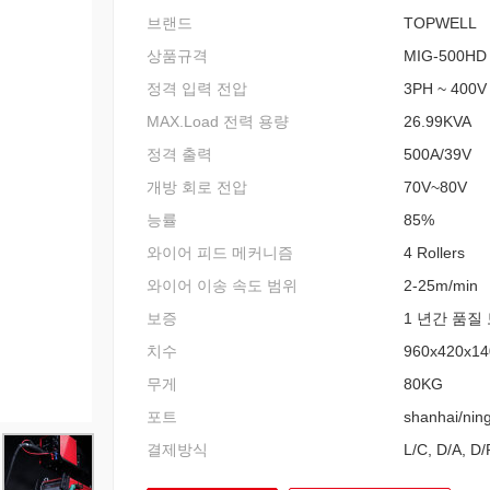
브랜드
TOPWELL
상품규격
MIG-500HD
정격 입력 전압
3PH ~ 400V
MAX.Load 전력 용량
26.99KVA
정격 출력
500A/39V
개방 회로 전압
70V~80V
능률
85%
와이어 피드 메커니즘
4 Rollers
와이어 이송 속도 범위
2-25m/min
보증
1 년간 품질
치수
960x420x1
무게
80KG
포트
shanhai/nin
결제방식
L/C, D/A, D