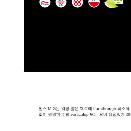
펄스 MIG는 워핑 얇은 재료에 burnthrough 최소
없이 평평한 수평 verticalup 또는 오버 용접있