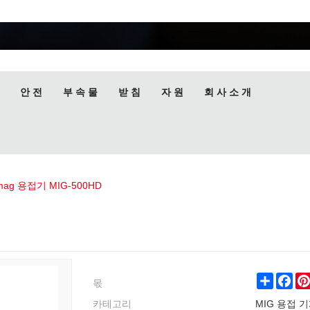
안 전
부 속 물
받 침
자 원
회 사 소 개
mag 용접기 MIG-500HD
몫
Share
Fac
카테고리
MIG 용접 