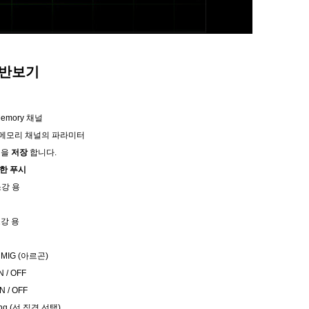
일반보기
Memory 채널
메모리 채널의 파라미터
정을
저장
합니다.
위한 푸시
강 용
소강 용
MIG (아르곤)
 / OFF
 / OFF
tting (선 직경 선택)