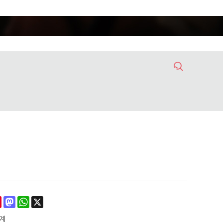
ebook
Pinterest
Mastodon
WhatsApp
X
기계