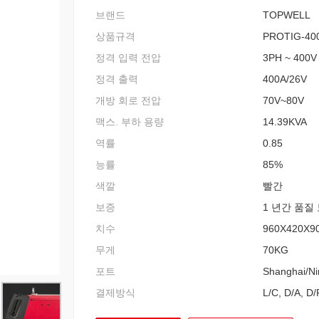
브랜드
TOPWELL
상품규격
PROTIG-40
정격 입력 전압
3PH ~ 400V
정격 출력
400A/26V
개방 회로 전압
70V~80V
맥스. 부하 용량
14.39KVA
역률
0.85
능률
85%
색깔
빨간
보증
1 년간 품질
치수
960X420X9
무게
70KG
포트
Shanghai/N
결제방식
L/C, D/A, D