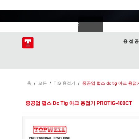
용접 전문가
語
한국의
Deutsch
Español
Italiano
donesia
Polski
ไทย
Tiếng Việt
용 접 공
홈
/
모든
/
TIG 용접기
/
중공업 펄스 dc tig 아크 용접기
중공업 펄스 Dc Tig 아크 용접기 PROTIG-400CT