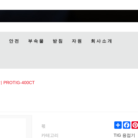
안 전
부 속 물
받 침
자 원
회 사 소 개
 PROTIG-400CT
몫
Share
Fac
카테고리
TIG 용접기