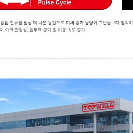
도로 용접 전류를 펄싱 더 나은 용접으로-미세 증가 웅덩이 교반을보다 청각이
최대 아크 안정성, 침투력 증가 및 이동 속도 증가.