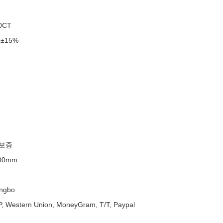
0CT
 ±15%
 보증
00mm
ingbo
/P, Western Union, MoneyGram, T/T, Paypal