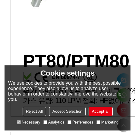
PT80/PTM80
Cookie settings
We use cookies to provide you with the best possible
experience. They also allow us to analyze user
평가 :
현재: 80 앰프, 듀티 사이클: 60%, 
behavior in order to constantly improve the website for
가스 유량: 110 LPM 점화: HF없이, 포
you.
Reject All
Accept Selection
Accept all
Necessary
Analytics
Preferences
Marketing