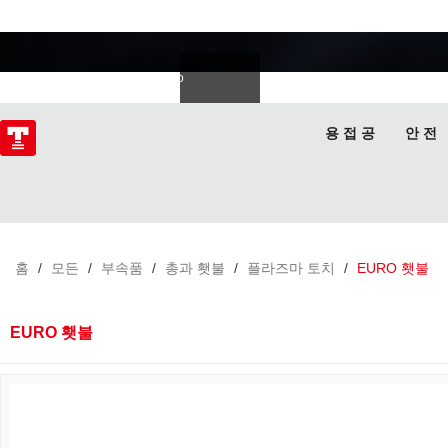
용접 전문가
Deutsch
Español
Italiano
lski
ไทย
Tiếng Việt
용 접 공
안 전
홈
/
모든
/
부속품
/
총과 횃불
/
플라즈마 토치
/
EURO 횃불
EURO 횃불