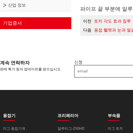
산업 정보
파이프 끝 부분에 알
이전
토치 각도 효과 침투
기업증서
다음
용접 헬멧과 눈과 얼
신청
계속 연락하자
판매 특가 등의 업데이트를 받으십시오.
용접기
프리페리아
부속품
미그 용접기계
알루티그-250HD
미그 토치