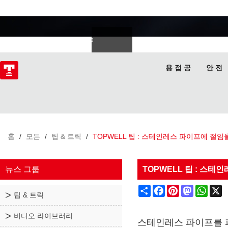
용접 전문가
Deutsch
Español
Italiano
lski
ไทย
Tiếng Việt
용 접 공
안 전
홈
/
모든
/
팁 & 트릭
/
TOPWELL 팁 : 스테인레스 파이프에 절
뉴스 그룹
TOPWELL 팁 : 스
Share
Facebook
Pinterest
Mastodon
What
X
팁 & 트릭
비디오 라이브러리
스테인레스 파이프를 퍼