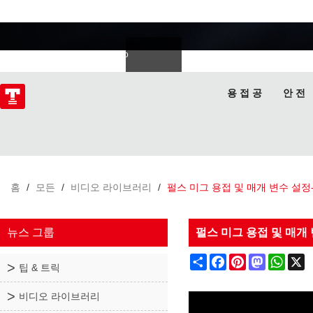
용접 전문가
Deutsch
Español
Italiano
lski
ไทย
Tiếng Việt
용 접 공
안 전
홈
/
모든
/
비디오 라이브러리
/
펄스 미그 용접 및 매개 변수 설정-A
뉴스 그룹
펄스 미그 용접 및 매개 변
Share
Facebook
Pinterest
Mastodon
What
X
팁 & 트릭
비디오 라이브러리