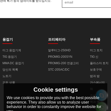
판매 특가 등의 업데이트를 받으십시오.
용접기
프리페리아
부속품
미그 용접기계
알루티그-250HD
미그 토치
TIG 용접기
PROMIG-200SYN
TIG 신
MMA DC 용접기
PROMIG-200 연결고리
플라스마 토치
당신의 목록
STC-205AC/DC
보호구역
노트기
밤과 밤
모든 상품
가스에너지
Cookie settings
와
수냉
We use cookies to provide you with the best possible
experience. They also allow us to analyze user
백과 백
behavior in order to constantly improve the website for