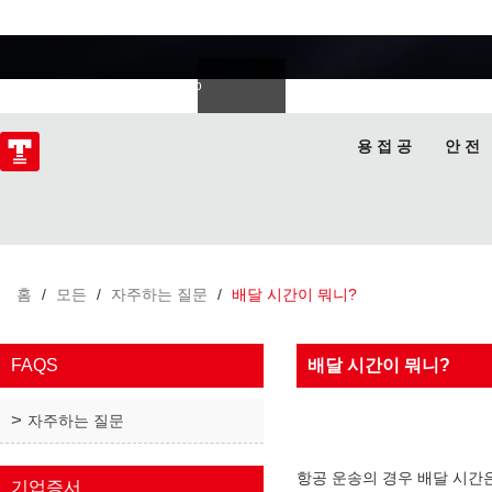
용접 전문가
Deutsch
Español
Italiano
lski
ไทย
Tiếng Việt
용 접 공
안 전
홈
/
모든
/
자주하는 질문
/
배달 시간이 뭐니?
FAQS
배달 시간이 뭐니?
자주하는 질문
항공 운송의 경우 배달 시간은
기업증서