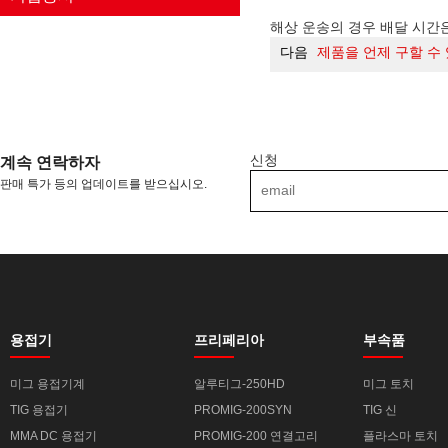
해상 운송의 경우 배달 시간
다음
제품을 언제 구할 수
신청
계속 연락하자
판매 특가 등의 업데이트를 받으십시오.
용접기
프리페리아
부속품
미그 용접기계
알루티그-250HD
미그 토치
TIG 용접기
PROMIG-200SYN
TIG 신
MMA DC 용접기
PROMIG-200 연결고리
플라스마 토치